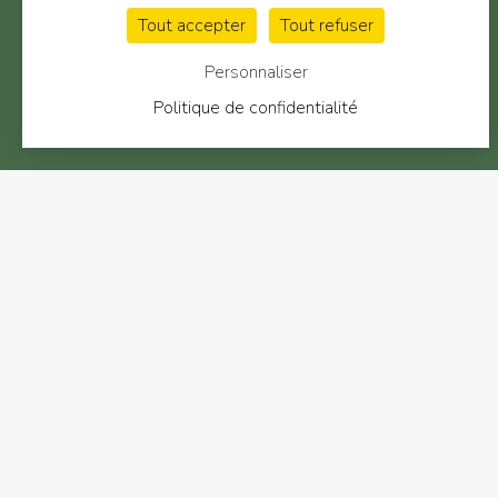
Tout accepter
Tout refuser
Personnaliser
Politique de confidentialité
Idée d
C’est un jeu à utiliser 
- Alime