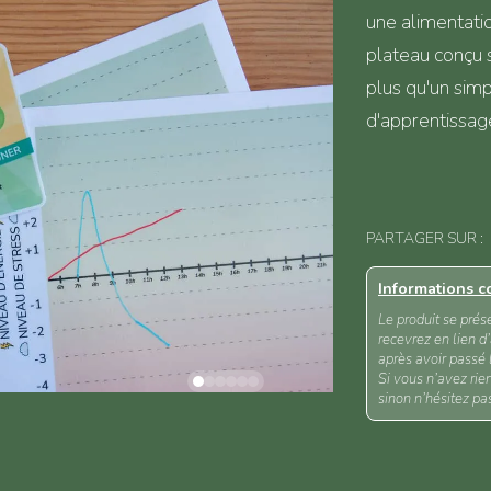
une alimentatio
plateau conçu s
plus qu'un simp
d'apprentissag
PARTAGER SUR :
Informations c
Le produit se prés
recevrez en lien 
après avoir passé
Si vous n’avez rie
sinon n’hésitez p